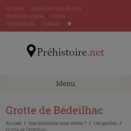
Accueil
Choix par type de site
Choix par région
Expos
temporaires
Contact
Menu
Grotte de Bédeilhac
Accueil
/
Que souhaitez-vous visiter ?
/
Les grottes
/
Grotte de Bédeilhac