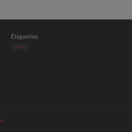
Étiquettes
grotte
(1)
les