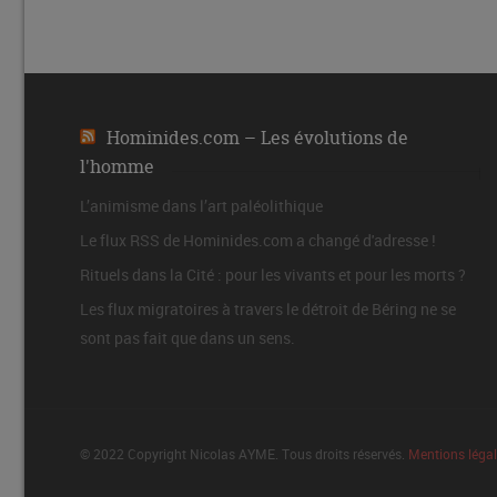
Hominides.com – Les évolutions de
l'homme
L’animisme dans l’art paléolithique
Le flux RSS de Hominides.com a changé d'adresse !
Rituels dans la Cité : pour les vivants et pour les morts ?
Les flux migratoires à travers le détroit de Béring ne se
sont pas fait que dans un sens.
© 2022 Copyright Nicolas AYME. Tous droits réservés.
Mentions léga