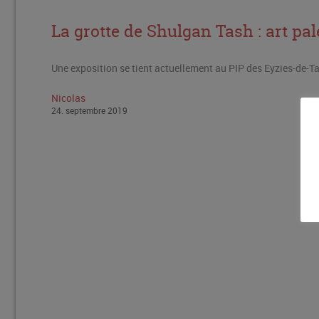
La grotte de Shulgan Tash : art pal
Une exposition se tient actuellement au PIP des Eyzies-de-Ta
Nicolas
24
.
septembre
2019