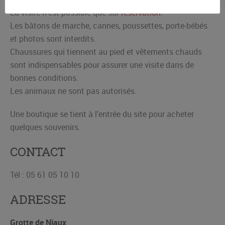
La visite n’est possible que sur
réservation
.
Les bâtons de marche, cannes, poussettes, porte-bébés
et photos sont interdits.
Chaussures qui tiennent au pied et vêtements chauds
sont indispensables pour assurer une visite dans de
bonnes conditions.
Les animaux ne sont pas autorisés.
Une boutique se tient à l’entrée du site pour acheter
quelques souvenirs.
CONTACT
Tél : 05 61 05 10 10
ADRESSE
Grotte de Niaux