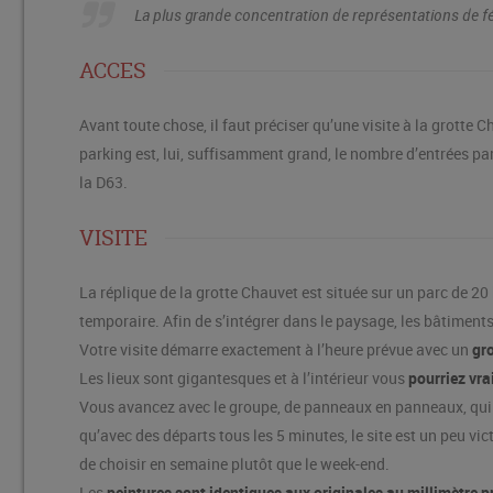
La plus grande concentration de représentations de féli
ACCES
Avant toute chose, il faut préciser qu’une visite à la grotte
parking est, lui, suffisamment grand, le nombre d’entrées par 
la D63.
VISITE
La réplique de la grotte Chauvet est située sur un parc de 2
temporaire. Afin de s’intégrer dans le paysage, les bâtiments
Votre visite démarre exactement à l’heure prévue avec un
gr
Les lieux sont gigantesques et à l’intérieur vous
pourriez vra
Vous avancez avec le groupe, de panneaux en panneaux, qui s’
qu’avec des départs tous les 5 minutes, le site est un peu v
de choisir en semaine plutôt que le week-end.
Les
peintures sont identiques aux originales au millimètre p