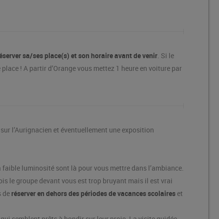
server sa/ses place(s) et son horaire avant de venir
. Si le
e place ! A partir d’Orange vous mettez 1 heure en voiture par
 sur l’Aurignacien et éventuellement une exposition
 la faible luminosité sont là pour vous mettre dans l’ambiance.
s le groupe devant vous est trop bruyant mais il est vrai
s de
réserver en dehors des périodes de vacances scolaires
et
 qui semblent prêts à bondir sur leur proie. La visite guidée