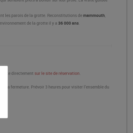
nt les parois de la grotte. Reconstitutions de
mammouth
,
environnement de la grotte il y a
36 000 ans
.
issance directement
sur le site de réservation
.
vant la fermeture. Prévoir 3 heures pour visiter l’ensemble du