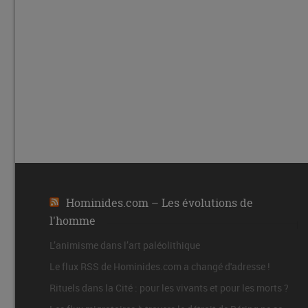
Hominides.com – Les évolutions de
l'homme
L’animisme dans l’art paléolithique
Le flux RSS de Hominides.com a changé d'adresse !
Rituels dans la Cité : pour les vivants et pour les morts ?