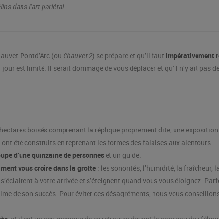
ns dans l’art pariétal
 Chauvet-Pontd’Arc (ou
Chauvet 2
) se prépare et qu’il faut
impérativement ré
jour est limité. Il serait dommage de vous déplacer et qu’il n’y ait pas d
0 hectares boisés comprenant la réplique proprement dite, une exposition
 ont été construits en reprenant les formes des falaises aux alentours.
oupe d’une quinzaine de personnes
et un guide.
iment vous croire dans la grotte
: les sonorités, l’humidité, la fraîcheur,
éclairent à votre arrivée et s’éteignent quand vous vous éloignez. Parfoi
ictime de son succès. Pour éviter ces désagréments, nous vous conseillon
rès
, et il est un peu magique de se retrouver devant le panneau des félins