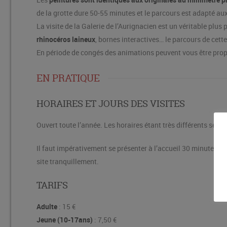
de la grotte dure 50-55 minutes et le parcours est adapté aux
La visite de la Galerie de l’Aurignacien est un véritable pl
rhinocéros laineux
, bornes interactives… le parcours de cett
En période de congés des animations peuvent vous être propos
EN PRATIQUE
HORAIRES ET JOURS DES VISITES
Ouvert toute l’année. Les horaires étant très différents se
Il faut impérativement se présenter à l’accueil 30 minutes ava
site tranquillement.
TARIFS
Adulte
: 15 €
Jeune (10-17ans)
: 7,50 €