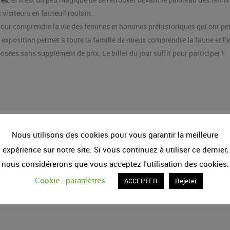
 visiteurs en fauteuil roulant.
us pour comprendre la vie des femmes et hommes préhistoriques qui ont pei
e exposition permet à toute la famille de mieux comprendre la faune et l’
ées sans supplément de prix. Le billet du jour suffit pour participer !
lon les périodes de l’année, nous vous recommandons d’en prendre conna
Nous utilisons des cookies pour vous garantir la meilleure
expérience sur notre site. Si vous continuez à utiliser ce dernier,
nt l’heure de visite indiquée sur votre billet. Dernière entrée 2 heures a
nous considérerons que vous acceptez l'utilisation des cookies.
Cookie - paramètres
ACCEPTER
Rejeter