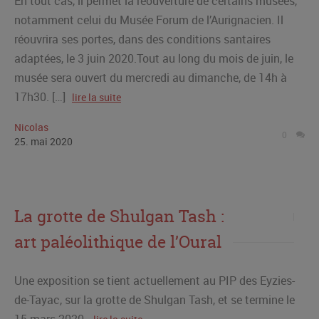
En tout cas, il permet la réouverture de certains musées,
notamment celui du Musée Forum de l’Aurignacien. Il
réouvrira ses portes, dans des conditions santaires
adaptées, le 3 juin 2020.Tout au long du mois de juin, le
musée sera ouvert du mercredi au dimanche, de 14h à
17h30. […]
lire la suite
Nicolas
0
25
.
mai
2020
La grotte de Shulgan Tash :
art paléolithique de l’Oural
Une exposition se tient actuellement au PIP des Eyzies-
de-Tayac, sur la grotte de Shulgan Tash, et se termine le