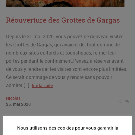
Réouverture des Grottes de Gargas
Depuis le 21 mai 2020, vous pouvez de nouveau visiter
les Grottes de Gargas, qui avaient dû, tout comme de
nombreux sites culturels et touristiques, fermer leur
portes pendant le confinement.Pensez à réserver avant
de vous y rendre car les visites sont encore plus limitées.
Ce serait dommage de vous y rendre sans pouvoir
admirer […]
lire la suite
Nicolas
0
25
.
mai
2020
Nous utilisons des cookies pour vous garantir la