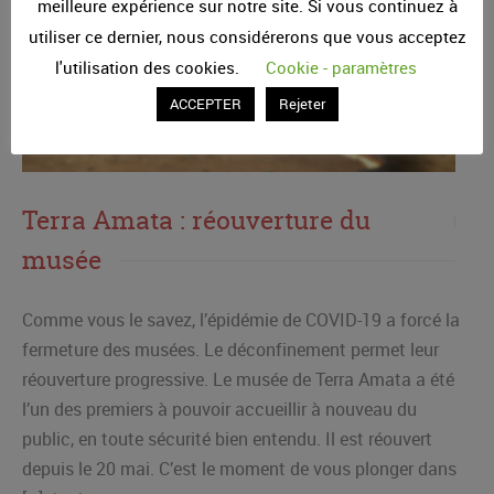
meilleure expérience sur notre site. Si vous continuez à
utiliser ce dernier, nous considérerons que vous acceptez
l'utilisation des cookies.
Cookie - paramètres
ACCEPTER
Rejeter
Terra Amata : réouverture du
musée
Comme vous le savez, l’épidémie de COVID-19 a forcé la
fermeture des musées. Le déconfinement permet leur
réouverture progressive. Le musée de Terra Amata a été
l’un des premiers à pouvoir accueillir à nouveau du
public, en toute sécurité bien entendu. Il est réouvert
depuis le 20 mai. C’est le moment de vous plonger dans