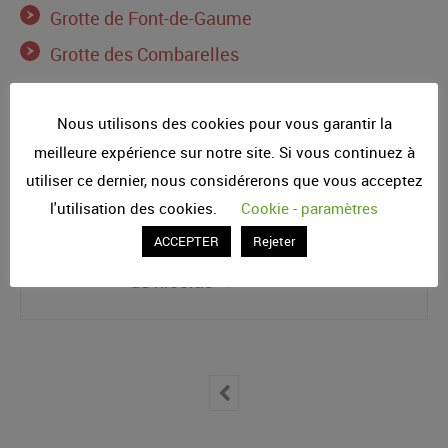
Grotte de Font-de-Gaume
Grotte des Combarelles
Nous utilisons des cookies pour vous garantir la
Nicolas
Uncategorized
13
mai
2021
meilleure expérience sur notre site. Si vous continuez à
utiliser ce dernier, nous considérerons que vous acceptez
l'utilisation des cookies.
Cookie - paramètres
À propos de nicolas
ACCEPTER
Rejeter
Afficher toutes les publications
de nicolas
→